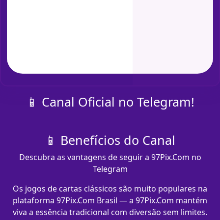
📱 Canal Oficial no Telegram!
📱 Benefícios do Canal
Descubra as vantagens de seguir a 97Pix.Com no
Telegram
Os jogos de cartas clássicos são muito populares na
plataforma 97Pix.Com Brasil — a 97Pix.Com mantém
viva a essência tradicional com diversão sem limites.