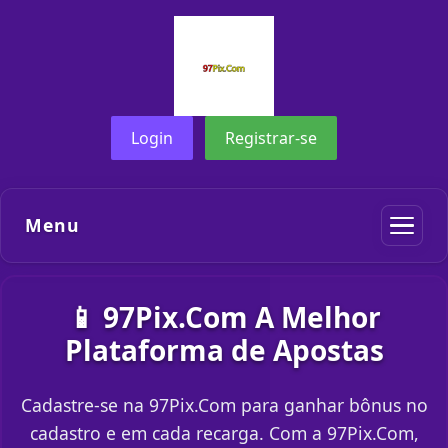
Login
Registrar-se
Menu
📱 97Pix.Com A Melhor
Plataforma de Apostas
Cadastre-se na 97Pix.Com para ganhar bônus no
cadastro e em cada recarga. Com a 97Pix.Com,