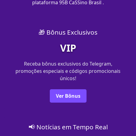
plataforma 95B CaSSino Brasil .
🎁 Bônus Exclusivos
VIP
Receba bônus exclusivos do Telegram,
promoções especiais e códigos promocionais
únicos!
Ver Bônus
📢 Notícias em Tempo Real