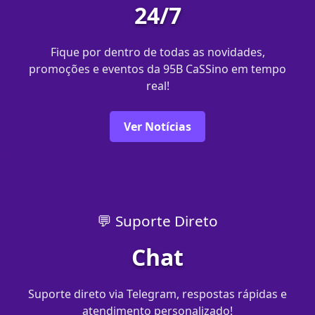
24/7
Fique por dentro de todas as novidades,
promoções e eventos da 95B CaSSino em tempo
real!
Ver Notícias
💬 Suporte Direto
Chat
Suporte direto via Telegram, respostas rápidas e
atendimento personalizado!