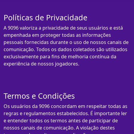
Políticas de Privacidade
A 9096 valoriza a privacidade de seus usuários e está
empenhada em proteger todas as informações
pessoais fornecidas durante o uso de nossos canais de
comunicação. Todos os dados coletados são utilizados
exclusivamente para fins de melhoria contínua da
experiência de nossos jogadores.
Termos e Condições
Os usuários da 9096 concordam em respeitar todas as
regras e regulamentos estabelecidos. É importante ler
e entender todos os termos antes de participar de
nossos canais de comunicação. A violação destes