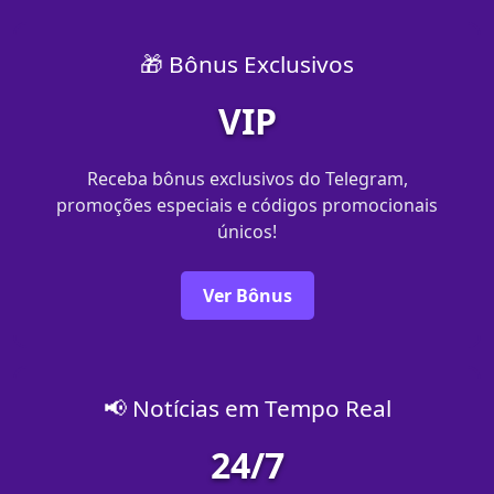
🎁 Bônus Exclusivos
VIP
Receba bônus exclusivos do Telegram,
promoções especiais e códigos promocionais
únicos!
Ver Bônus
📢 Notícias em Tempo Real
24/7