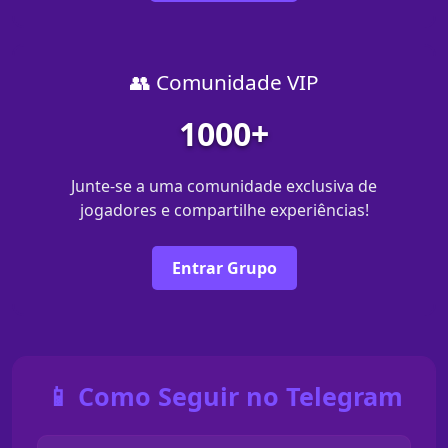
👥 Comunidade VIP
1000+
Junte-se a uma comunidade exclusiva de
jogadores e compartilhe experiências!
Entrar Grupo
📱 Como Seguir no Telegram