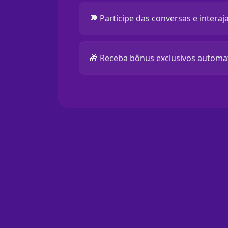
💬 Participe das conversas e interaj
🎁 Receba bônus exclusivos autom