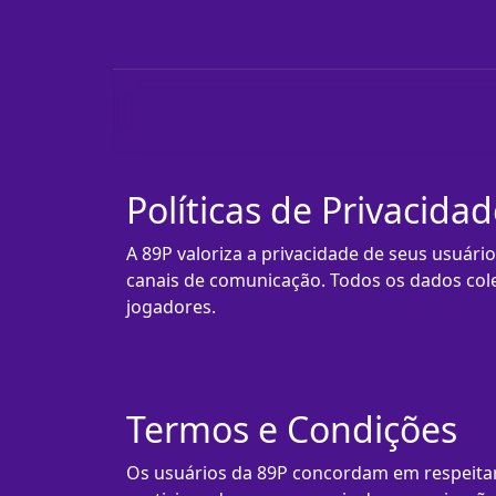
Políticas de Privacida
A 89P valoriza a privacidade de seus usuár
canais de comunicação. Todos os dados cole
jogadores.
Termos e Condições
Os usuários da 89P concordam em respeitar 