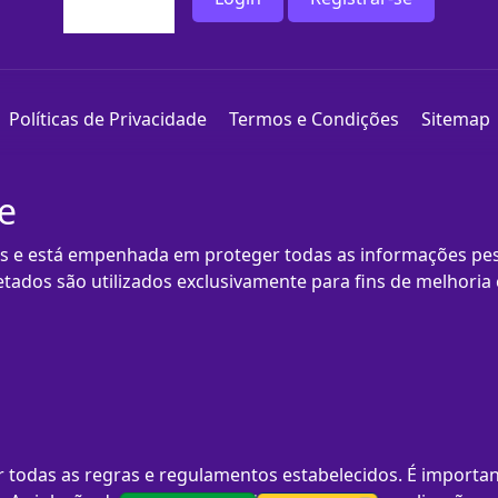
Políticas de Privacidade
Termos e Condições
Sitemap
de
ios e está empenhada em proteger todas as informações pe
tados são utilizados exclusivamente para fins de melhoria
todas as regras e regulamentos estabelecidos. É importan