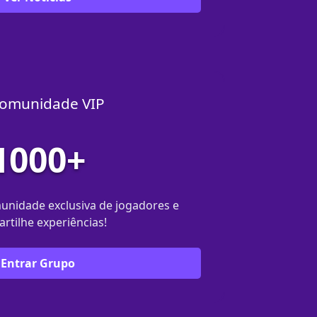
Comunidade VIP
1000+
unidade exclusiva de jogadores e
rtilhe experiências!
Entrar Grupo