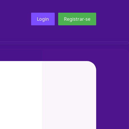
Login
Registrar-se