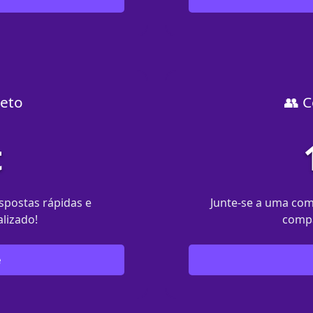
reto
👥 
t
espostas rápidas e
Junte-se a uma com
lizado!
compa
e