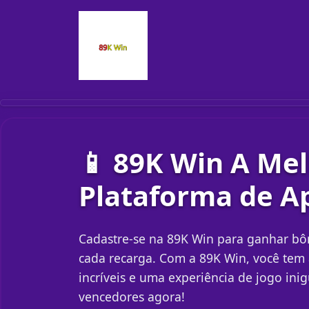
📱 89K Win A Me
Plataforma de A
Cadastre-se na 89K Win para ganhar bô
cada recarga. Com a 89K Win, você tem
incríveis e uma experiência de jogo inig
vencedores agora!