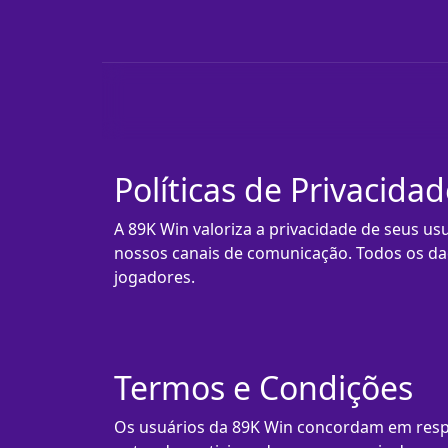
Políticas de Privacida
A 89K Win valoriza a privacidade de seus u
nossos canais de comunicação. Todos os dad
jogadores.
Termos e Condições
Os usuários da 89K Win concordam em respei