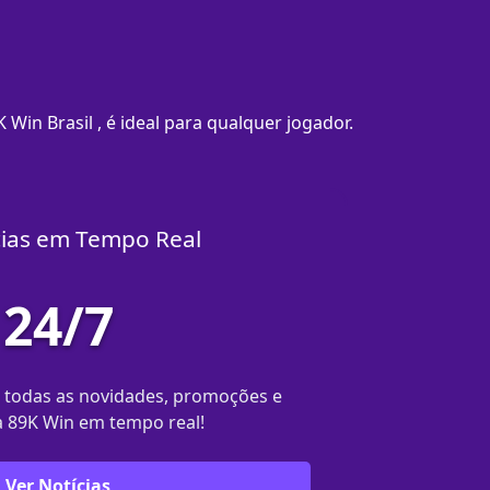
Win Brasil , é ideal para qualquer jogador.
cias em Tempo Real
24/7
e todas as novidades, promoções e
a 89K Win em tempo real!
Ver Notícias