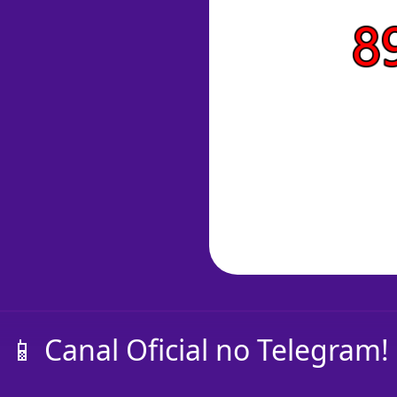
📱 Canal Oficial no Telegram!