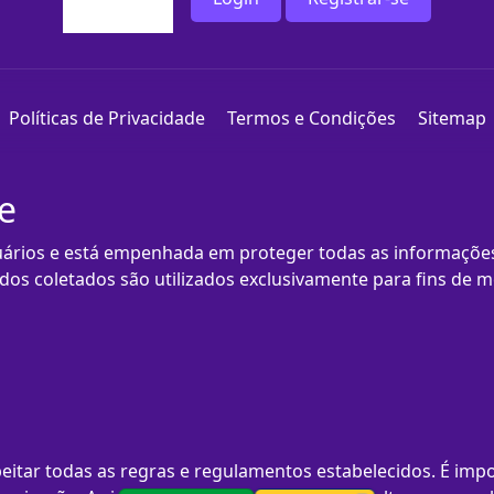
Políticas de Privacidade
Termos e Condições
Sitemap
de
suários e está empenhada em proteger todas as informaçõe
os coletados são utilizados exclusivamente para fins de m
tar todas as regras e regulamentos estabelecidos. É impo