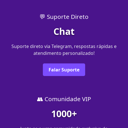
💬 Suporte Direto
Chat
Suporte direto via Telegram, respostas rápidas e
atendimento personalizado!
Falar Suporte
👥 Comunidade VIP
1000+