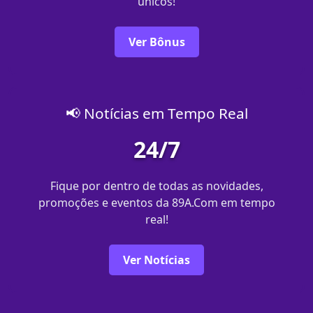
únicos!
Ver Bônus
📢 Notícias em Tempo Real
24/7
Fique por dentro de todas as novidades,
promoções e eventos da 89A.Com em tempo
real!
Ver Notícias