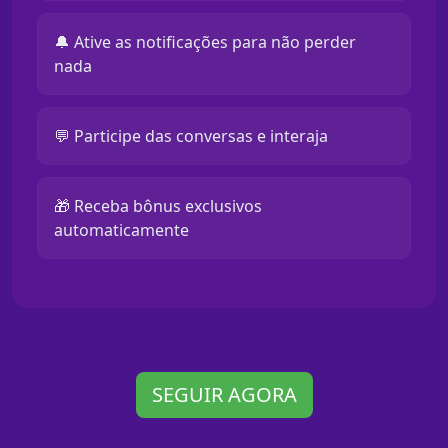
🔔 Ative as notificações para não perder
nada
💬 Participe das conversas e interaja
🎁 Receba bônus exclusivos
automaticamente
SEGUIR AGORA