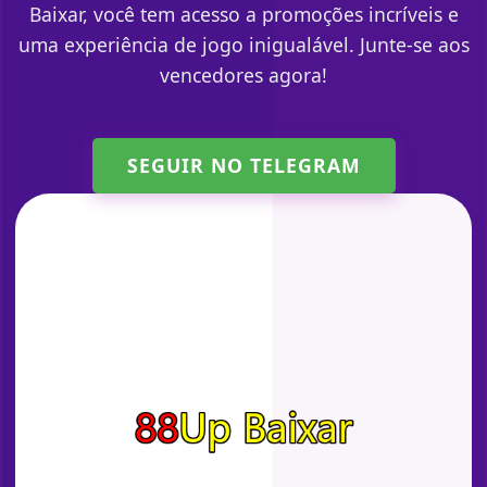
Baixar, você tem acesso a promoções incríveis e
uma experiência de jogo inigualável. Junte-se aos
vencedores agora!
SEGUIR NO TELEGRAM