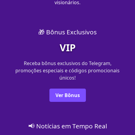
visionários.
🎁 Bônus Exclusivos
VIP
Receba bônus exclusivos do Telegram,
promoções especiais e códigos promocionais
únicos!
Ver Bônus
📢 Notícias em Tempo Real