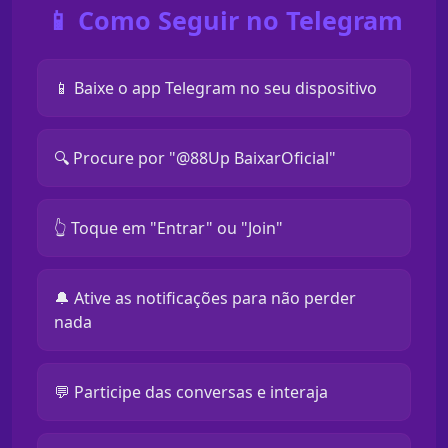
📱 Como Seguir no Telegram
📱 Baixe o app Telegram no seu dispositivo
🔍 Procure por "@88Up BaixarOficial"
👆 Toque em "Entrar" ou "Join"
🔔 Ative as notificações para não perder
nada
💬 Participe das conversas e interaja