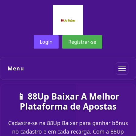
Login
Registrar-se
Menu
📱 88Up Baixar A Melhor
Plataforma de Apostas
Cadastre-se na 88Up Baixar para ganhar bônus
no cadastro e em cada recarga. Com a 88Up