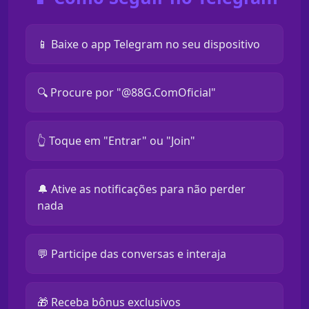
📱 Baixe o app Telegram no seu dispositivo
🔍 Procure por "@88G.ComOficial"
👆 Toque em "Entrar" ou "Join"
🔔 Ative as notificações para não perder
nada
💬 Participe das conversas e interaja
🎁 Receba bônus exclusivos