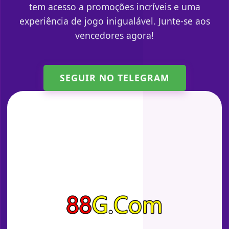
tem acesso a promoções incríveis e uma
experiência de jogo inigualável. Junte-se aos
vencedores agora!
SEGUIR NO TELEGRAM