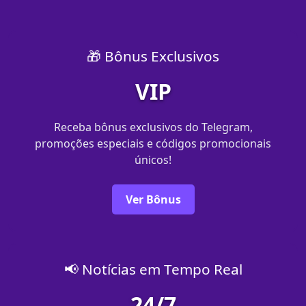
🎁 Bônus Exclusivos
VIP
Receba bônus exclusivos do Telegram,
promoções especiais e códigos promocionais
únicos!
Ver Bônus
📢 Notícias em Tempo Real
24/7