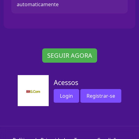
automaticamente
SEGUIR AGORA
Acessos
Login
Registrar-se