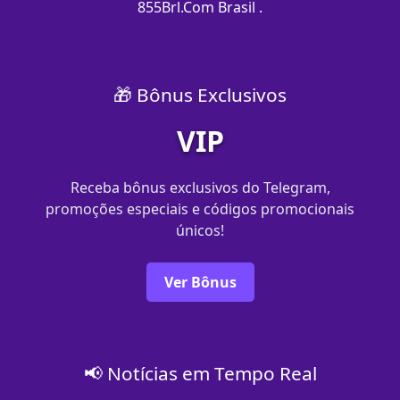
855Brl.Com Brasil .
🎁 Bônus Exclusivos
VIP
Receba bônus exclusivos do Telegram,
promoções especiais e códigos promocionais
únicos!
Ver Bônus
📢 Notícias em Tempo Real