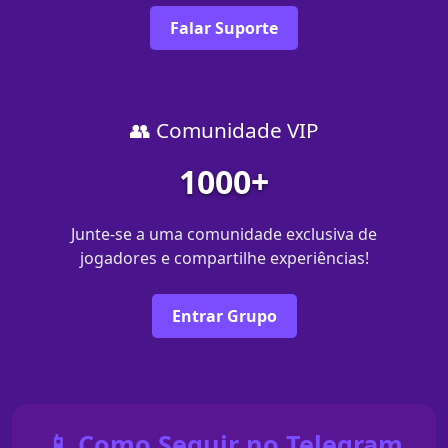
Falar Suporte
👥 Comunidade VIP
1000+
Junte-se a uma comunidade exclusiva de
jogadores e compartilhe experiências!
Entrar Grupo
📱 Como Seguir no Telegram