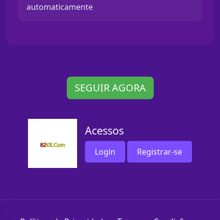
automaticamente
SEGUIR AGORA
Acessos
Login
Registrar-se