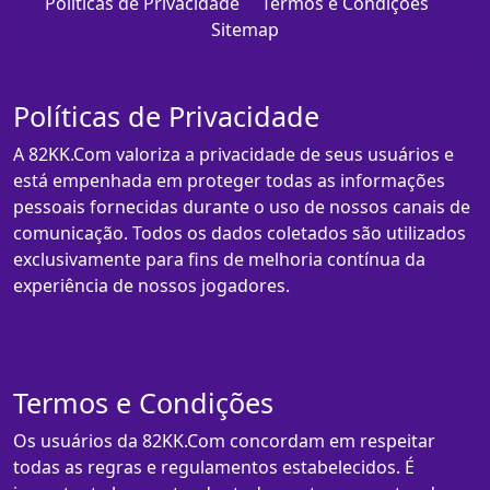
Políticas de Privacidade
Termos e Condições
Sitemap
Políticas de Privacidade
A 82KK.Com valoriza a privacidade de seus usuários e
está empenhada em proteger todas as informações
pessoais fornecidas durante o uso de nossos canais de
comunicação. Todos os dados coletados são utilizados
exclusivamente para fins de melhoria contínua da
experiência de nossos jogadores.
Termos e Condições
Os usuários da 82KK.Com concordam em respeitar
todas as regras e regulamentos estabelecidos. É