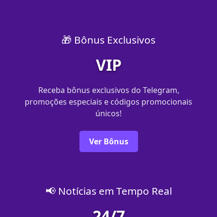
🎁 Bônus Exclusivos
VIP
Receba bônus exclusivos do Telegram,
promoções especiais e códigos promocionais
únicos!
Ver Bônus
📢 Notícias em Tempo Real
24/7