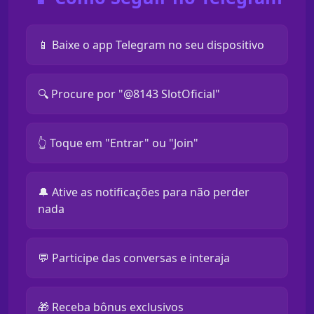
📱 Baixe o app Telegram no seu dispositivo
🔍 Procure por "@8143 SlotOficial"
👆 Toque em "Entrar" ou "Join"
🔔 Ative as notificações para não perder
nada
💬 Participe das conversas e interaja
🎁 Receba bônus exclusivos