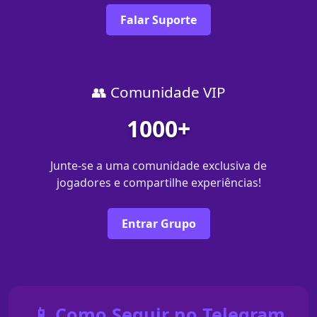
Falar Suporte
👥 Comunidade VIP
1000+
Junte-se a uma comunidade exclusiva de
jogadores e compartilhe experiências!
Entrar Grupo
📱 Como Seguir no Telegram