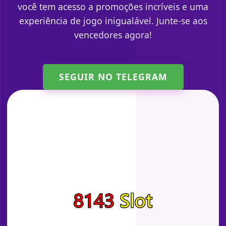
você tem acesso a promoções incríveis e uma
experiência de jogo inigualável. Junte-se aos
vencedores agora!
SEGUIR NO TELEGRAM