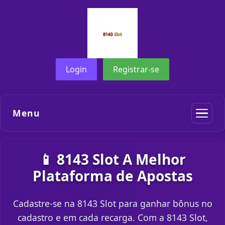
Login
Registrar-se
Menu
📱 8143 Slot A Melhor
Plataforma de Apostas
Cadastre-se na 8143 Slot para ganhar bônus no
cadastro e em cada recarga. Com a 8143 Slot,