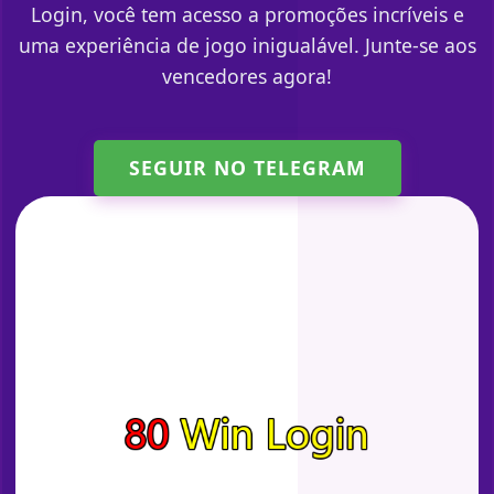
Login, você tem acesso a promoções incríveis e
uma experiência de jogo inigualável. Junte-se aos
vencedores agora!
SEGUIR NO TELEGRAM