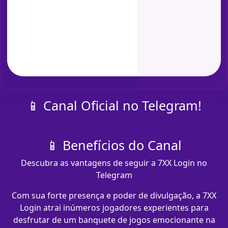
📱 Canal Oficial no Telegram!
📱 Benefícios do Canal
Descubra as vantagens de seguir a 7XX Login no
Telegram
Com sua forte presença e poder de divulgação, a 7XX
Login atrai inúmeros jogadores experientes para
desfrutar de um banquete de jogos emocionante na