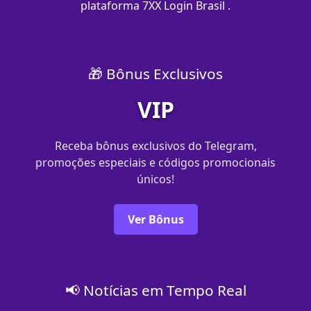
plataforma 7XX Login Brasil .
🎁 Bônus Exclusivos
VIP
Receba bônus exclusivos do Telegram,
promoções especiais e códigos promocionais
únicos!
Ver Bônus
📢 Notícias em Tempo Real