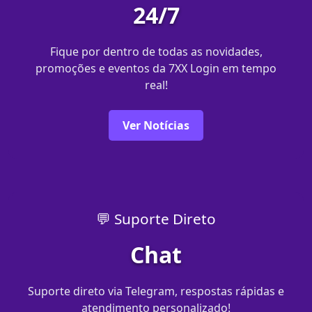
24/7
Fique por dentro de todas as novidades,
promoções e eventos da 7XX Login em tempo
real!
Ver Notícias
💬 Suporte Direto
Chat
Suporte direto via Telegram, respostas rápidas e
atendimento personalizado!