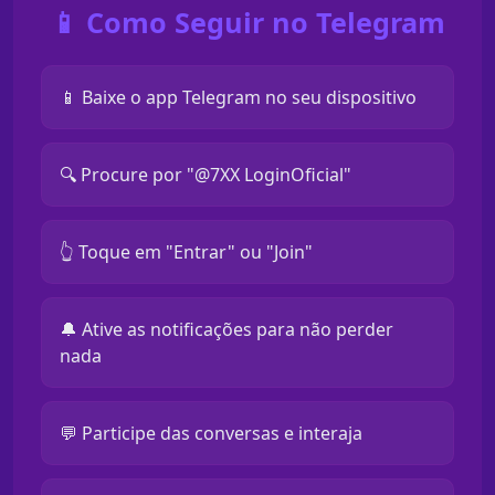
📱 Como Seguir no Telegram
📱 Baixe o app Telegram no seu dispositivo
🔍 Procure por "@7XX LoginOficial"
👆 Toque em "Entrar" ou "Join"
🔔 Ative as notificações para não perder
nada
💬 Participe das conversas e interaja