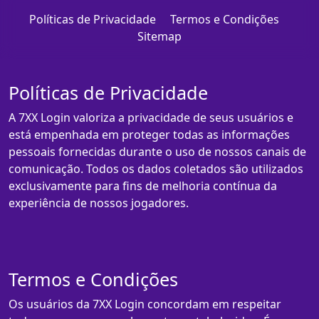
Políticas de Privacidade
Termos e Condições
Sitemap
Políticas de Privacidade
A 7XX Login valoriza a privacidade de seus usuários e
está empenhada em proteger todas as informações
pessoais fornecidas durante o uso de nossos canais de
comunicação. Todos os dados coletados são utilizados
exclusivamente para fins de melhoria contínua da
experiência de nossos jogadores.
Termos e Condições
Os usuários da 7XX Login concordam em respeitar