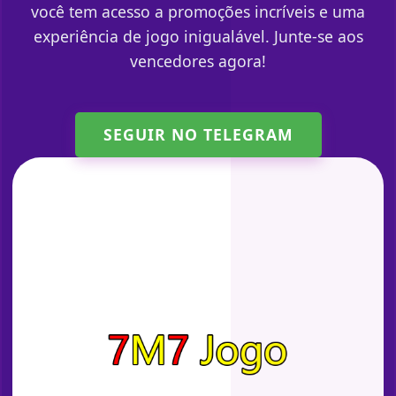
você tem acesso a promoções incríveis e uma
experiência de jogo inigualável. Junte-se aos
vencedores agora!
SEGUIR NO TELEGRAM