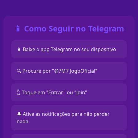
📱 Como Seguir no Telegram
📱 Baixe o app Telegram no seu dispositivo
🔍 Procure por "@7M7 JogoOficial"
👆 Toque em "Entrar" ou "Join"
🔔 Ative as notificações para não perder
nada