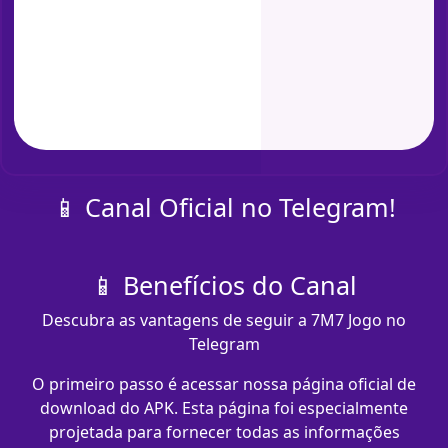
📱 Canal Oficial no Telegram!
📱 Benefícios do Canal
Descubra as vantagens de seguir a 7M7 Jogo no
Telegram
O primeiro passo é acessar nossa página oficial de
download do APK. Esta página foi especialmente
projetada para fornecer todas as informações