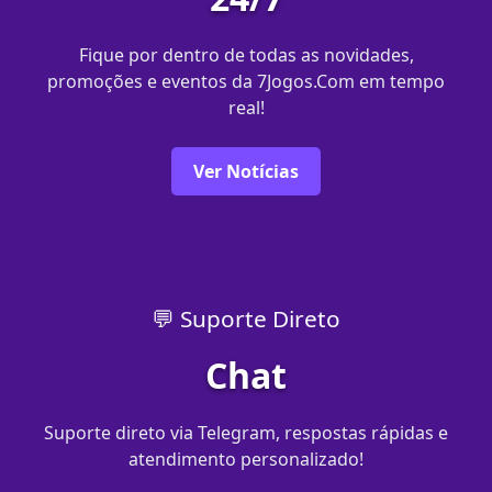
Fique por dentro de todas as novidades,
promoções e eventos da 7Jogos.Com em tempo
real!
Ver Notícias
💬 Suporte Direto
Chat
Suporte direto via Telegram, respostas rápidas e
atendimento personalizado!