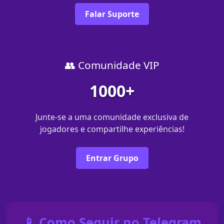
Falar Suporte
👥 Comunidade VIP
1000+
Junte-se a uma comunidade exclusiva de
jogadores e compartilhe experiências!
Entrar Grupo
📱 Como Seguir no Telegram