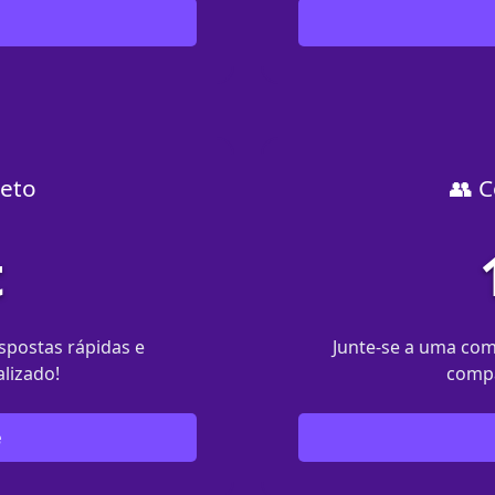
reto
👥 
t
espostas rápidas e
Junte-se a uma com
lizado!
compa
e