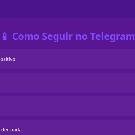
📱 Como Seguir no Telegram
ositivo
erder nada