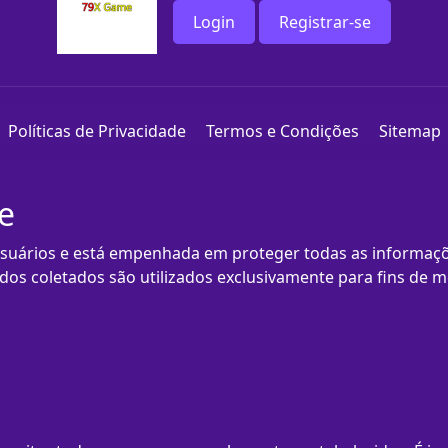
Login
Registrar-se
Políticas de Privacidade
Termos e Condições
Sitemap
de
 usuários e está empenhada em proteger todas as informaçõ
os coletados são utilizados exclusivamente para fins de m