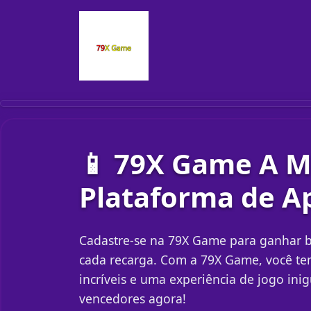
📱 79X Game A M
Plataforma de A
Cadastre-se na 79X Game para ganhar 
cada recarga. Com a 79X Game, você t
incríveis e uma experiência de jogo inig
vencedores agora!