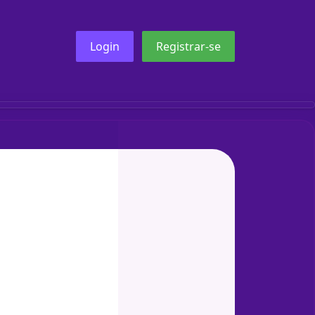
Login
Registrar-se