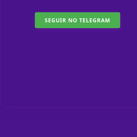
SEGUIR NO TELEGRAM