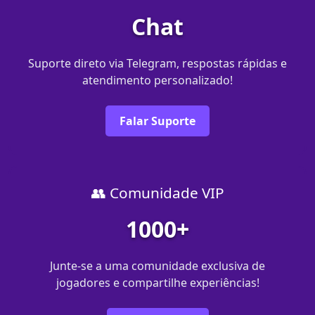
Chat
Suporte direto via Telegram, respostas rápidas e
atendimento personalizado!
Falar Suporte
👥 Comunidade VIP
1000+
Junte-se a uma comunidade exclusiva de
jogadores e compartilhe experiências!