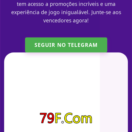
tem acesso a promoções incríveis e uma
experiência de jogo inigualável. Junte-se aos
vencedores agora!
SEGUIR NO TELEGRAM