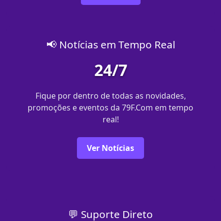
📢 Notícias em Tempo Real
24/7
Fique por dentro de todas as novidades,
promoções e eventos da 79F.Com em tempo
real!
Ver Notícias
💬 Suporte Direto