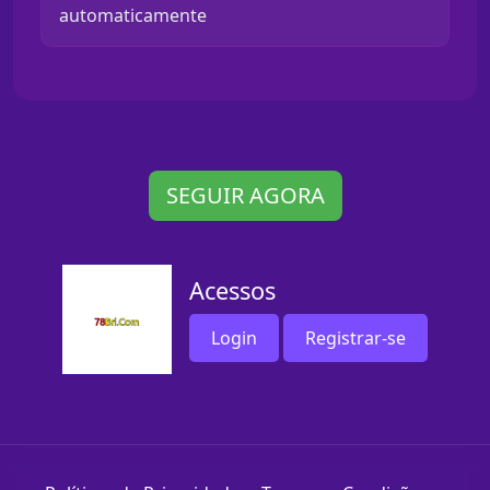
automaticamente
SEGUIR AGORA
Acessos
Login
Registrar-se