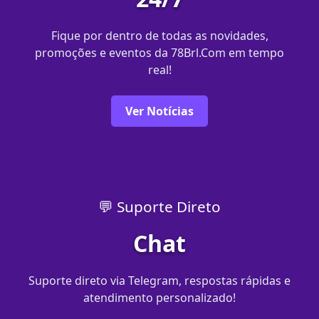
Fique por dentro de todas as novidades,
promoções e eventos da 78Brl.Com em tempo
real!
Ver Notícias
💬 Suporte Direto
Chat
Suporte direto via Telegram, respostas rápidas e
atendimento personalizado!