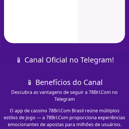
📱 Canal Oficial no Telegram!
📱 Benefícios do Canal
Descubra as vantagens de seguir a 78Brl.Com no
Telegram
O app de cassino 78Brl.Com Brasil reúne múltiplos
estilos de jogo — a 78Brl.Com proporciona experiências
emocionantes de apostas para milhões de usuários.