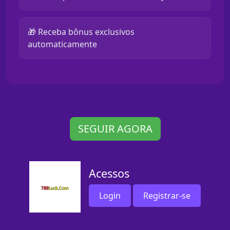
🎁 Receba bônus exclusivos
automaticamente
SEGUIR AGORA
Acessos
Login
Registrar-se