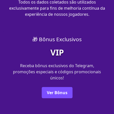
Todos os dados coletados são utilizados
exclusivamente para fins de melhoria contínua da
experiência de nossos jogadores.
🎁 Bônus Exclusivos
VIP
Receba bônus exclusivos do Telegram,
promoções especiais e códigos promocionais
únicos!
Ver Bônus