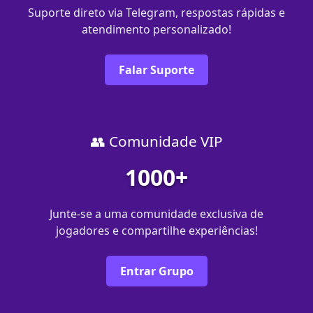
Suporte direto via Telegram, respostas rápidas e
atendimento personalizado!
Falar Suporte
👥 Comunidade VIP
1000+
Junte-se a uma comunidade exclusiva de
jogadores e compartilhe experiências!
Entrar Grupo