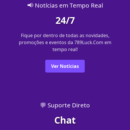
📢 Notícias em Tempo Real
24/7
Fique por dentro de todas as novidades,
promoções e eventos da 789Luck.Com em
tempo real!
Ver Notícias
💬 Suporte Direto
Chat