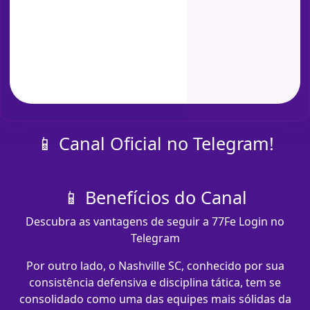
📱 Canal Oficial no Telegram!
📱 Benefícios do Canal
Descubra as vantagens de seguir a 77Fe Login no
Telegram
Por outro lado, o Nashville SC, conhecido por sua
consistência defensiva e disciplina tática, tem se
consolidado como uma das equipes mais sólidas da