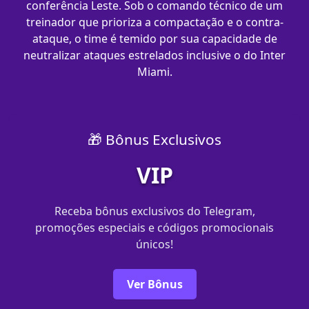
conferência Leste. Sob o comando técnico de um
treinador que prioriza a compactação e o contra-
ataque, o time é temido por sua capacidade de
neutralizar ataques estrelados inclusive o do Inter
Miami.
🎁 Bônus Exclusivos
VIP
Receba bônus exclusivos do Telegram,
promoções especiais e códigos promocionais
únicos!
Ver Bônus