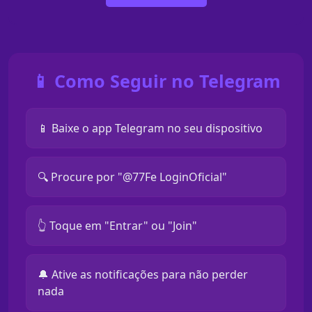
📱 Como Seguir no Telegram
📱 Baixe o app Telegram no seu dispositivo
🔍 Procure por "@77Fe LoginOficial"
👆 Toque em "Entrar" ou "Join"
🔔 Ative as notificações para não perder
nada