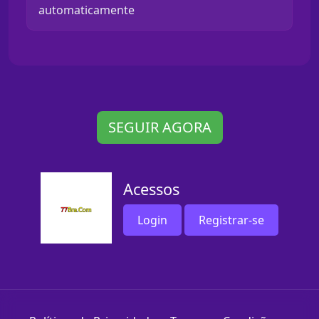
automaticamente
SEGUIR AGORA
Acessos
Login
Registrar-se