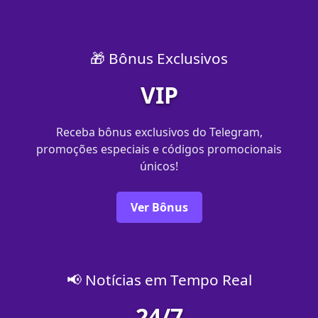
🎁 Bônus Exclusivos
VIP
Receba bônus exclusivos do Telegram,
promoções especiais e códigos promocionais
únicos!
Ver Bônus
📢 Notícias em Tempo Real
24/7