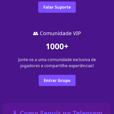
Falar Suporte
👥 Comunidade VIP
1000+
Junte-se a uma comunidade exclusiva de
jogadores e compartilhe experiências!
Entrar Grupo
📱 Como Seguir no Telegram