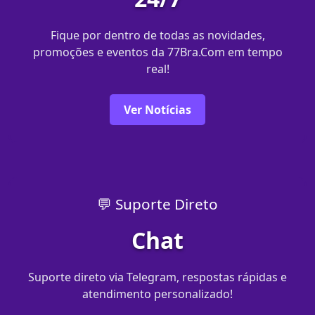
Fique por dentro de todas as novidades,
promoções e eventos da 77Bra.Com em tempo
real!
Ver Notícias
💬 Suporte Direto
Chat
Suporte direto via Telegram, respostas rápidas e
atendimento personalizado!