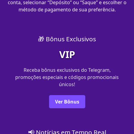
conta, selecionar “Depósito” ou “Saque” e escolher o
método de pagamento de sua preferência.
🎁 Bônus Exclusivos
VIP
Receba bônus exclusivos do Telegram,
promoções especiais e códigos promocionais
únicos!
Ver Bônus
📢 Notícias em Tempo Real