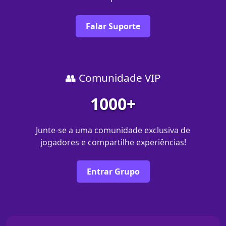
Falar Suporte
👥 Comunidade VIP
1000+
Junte-se a uma comunidade exclusiva de
jogadores e compartilhe experiências!
Entrar Grupo