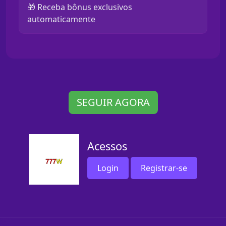
🎁 Receba bônus exclusivos
automaticamente
SEGUIR AGORA
Acessos
Login
Registrar-se