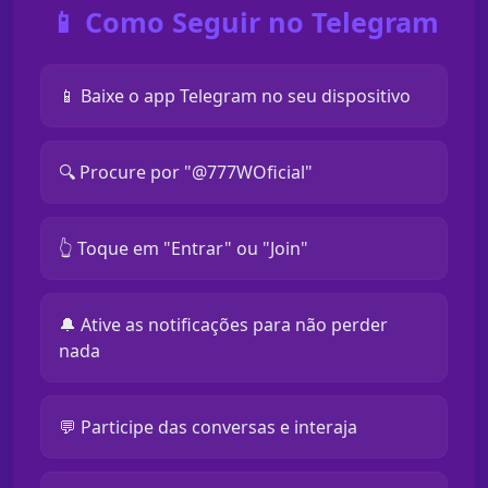
📱 Como Seguir no Telegram
📱 Baixe o app Telegram no seu dispositivo
🔍 Procure por "@777WOficial"
👆 Toque em "Entrar" ou "Join"
🔔 Ative as notificações para não perder
nada
💬 Participe das conversas e interaja