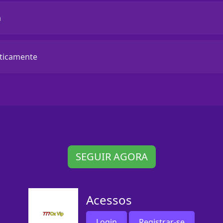
a
aticamente
SEGUIR AGORA
Acessos
Login
Registrar-se