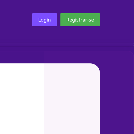
Login
Registrar-se