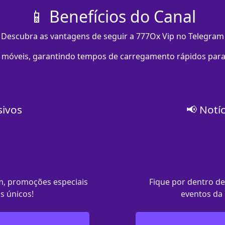
📱 Benefícios do Canal
Descubra as vantagens de seguir a 777Ox Vip no Telegram
os móveis, garantindo tempos de carregamento rápidos para
sivos
📢 Notí
m, promoções especiais
Fique por dentro d
s únicos!
eventos da