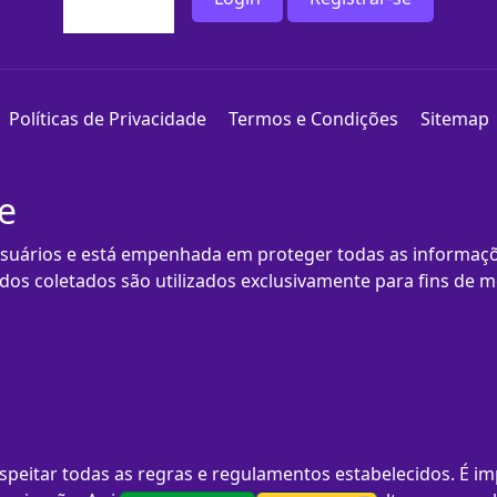
Políticas de Privacidade
Termos e Condições
Sitemap
de
 usuários e está empenhada em proteger todas as informaç
os coletados são utilizados exclusivamente para fins de m
eitar todas as regras e regulamentos estabelecidos. É im