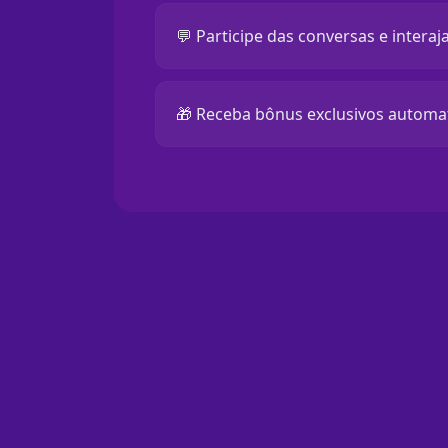
💬 Participe das conversas e interaj
🎁 Receba bônus exclusivos autom