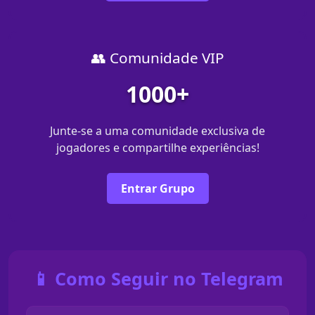
👥 Comunidade VIP
1000+
Junte-se a uma comunidade exclusiva de
jogadores e compartilhe experiências!
Entrar Grupo
📱 Como Seguir no Telegram