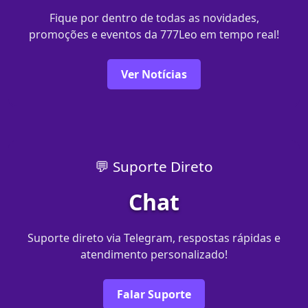
Fique por dentro de todas as novidades,
promoções e eventos da 777Leo em tempo real!
Ver Notícias
💬 Suporte Direto
Chat
Suporte direto via Telegram, respostas rápidas e
atendimento personalizado!
Falar Suporte