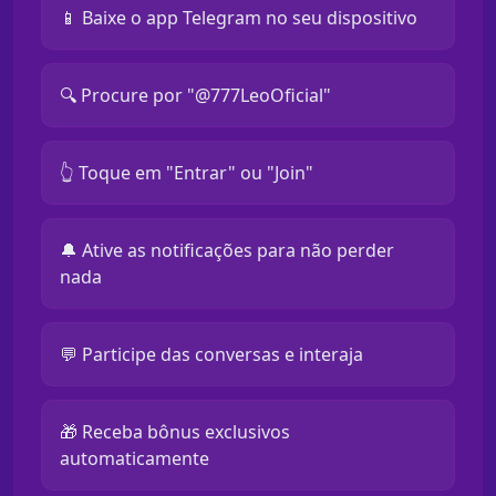
📱 Baixe o app Telegram no seu dispositivo
🔍 Procure por "@777LeoOficial"
👆 Toque em "Entrar" ou "Join"
🔔 Ative as notificações para não perder
nada
💬 Participe das conversas e interaja
🎁 Receba bônus exclusivos
automaticamente