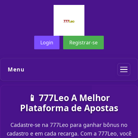
Login
Registrar-se
Menu
📱 777Leo A Melhor
Plataforma de Apostas
Cadastre-se na 777Leo para ganhar bônus no
cadastro e em cada recarga. Com a 777Leo, você