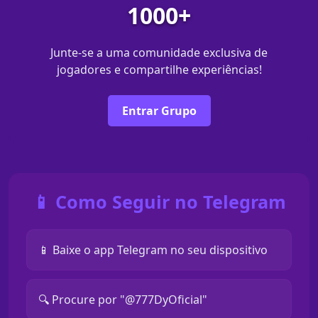
1000+
Junte-se a uma comunidade exclusiva de
jogadores e compartilhe experiências!
Entrar Grupo
📱 Como Seguir no Telegram
📱 Baixe o app Telegram no seu dispositivo
🔍 Procure por "@777DyOficial"