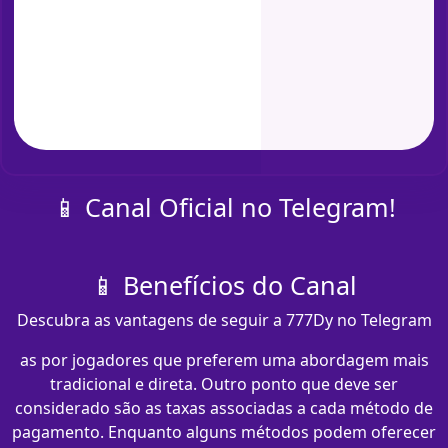
📱 Canal Oficial no Telegram!
📱 Benefícios do Canal
Descubra as vantagens de seguir a 777Dy no Telegram
as por jogadores que preferem uma abordagem mais
tradicional e direta. Outro ponto que deve ser
considerado são as taxas associadas a cada método de
pagamento. Enquanto alguns métodos podem oferecer