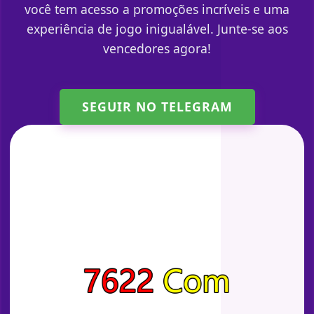
você tem acesso a promoções incríveis e uma
experiência de jogo inigualável. Junte-se aos
vencedores agora!
SEGUIR NO TELEGRAM