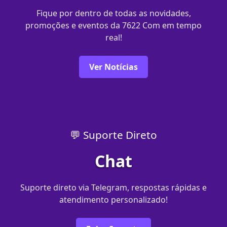
Fique por dentro de todas as novidades,
promoções e eventos da 7622 Com em tempo
real!
Ver Notícias
💬 Suporte Direto
Chat
Suporte direto via Telegram, respostas rápidas e
atendimento personalizado!