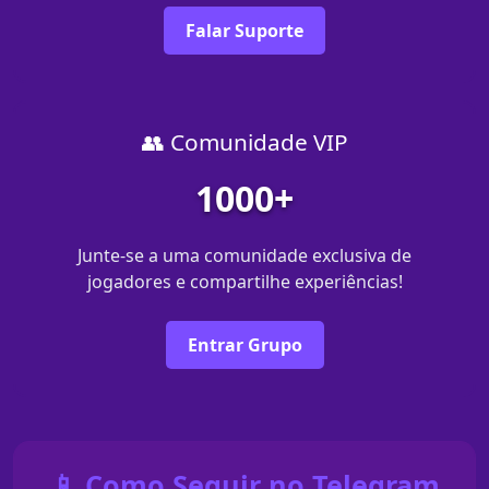
Falar Suporte
👥 Comunidade VIP
1000+
Junte-se a uma comunidade exclusiva de
jogadores e compartilhe experiências!
Entrar Grupo
📱 Como Seguir no Telegram