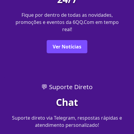
Fique por dentro de todas as novidades,
promoções e eventos da 6QQ.Com em tempo
real!
Ver Notícias
💬 Suporte Direto
Chat
Suporte direto via Telegram, respostas rápidas e
atendimento personalizado!