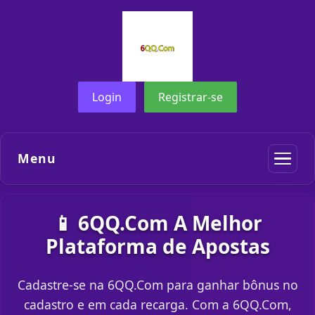
Login
Registrar-se
Menu
📱 6QQ.Com A Melhor
Plataforma de Apostas
Cadastre-se na 6QQ.Com para ganhar bônus no
cadastro e em cada recarga. Com a 6QQ.Com,