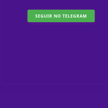
SEGUIR NO TELEGRAM