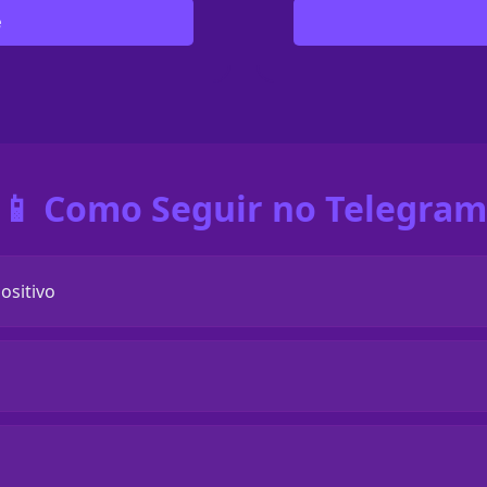
e
📱 Como Seguir no Telegram
ositivo