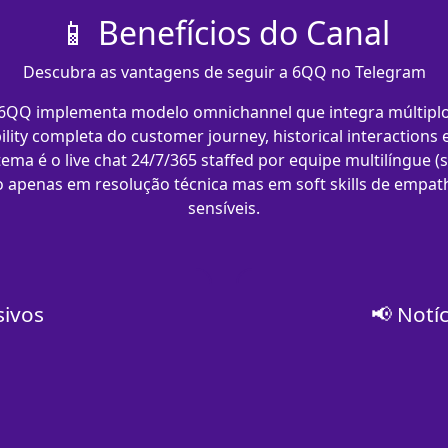
📱 Benefícios do Canal
Descubra as vantagens de seguir a 6QQ no Telegram
a 6QQ implementa modelo omnichannel que integra múltiplo
lity completa do customer journey, historical interactions 
stema é o live chat 24/7/365 staffed por equipe multilíngue 
 apenas em resolução técnica mas em soft skills de empath
sensíveis.
sivos
📢 Notí