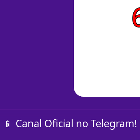
📱 Canal Oficial no Telegram!