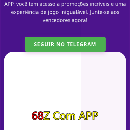
APP, você tem acesso a promoções incríveis e uma
experiência de jogo inigualável. Junte-se aos
vencedores agora!
SEGUIR NO TELEGRAM