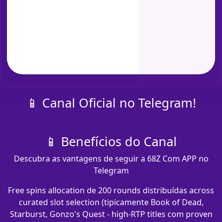
📱 Canal Oficial no Telegram!
📱 Benefícios do Canal
Descubra as vantagens de seguir a 68Z Com APP no
Telegram
Free spins allocation de 200 rounds distribuídas across
curated slot selection (tipicamente Book of Dead,
Starburst, Gonzo's Quest - high-RTP titles com proven