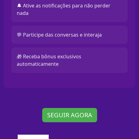
🔔 Ative as notificações para não perder
nada
💬 Participe das conversas e interaja
🎁 Receba bônus exclusivos
automaticamente
SEGUIR AGORA