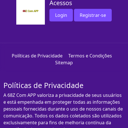
Acessos
Login
Registrar-se
Políticas de Privacidade
Termos e Condições
Sitemap
Políticas de Privacidade
A 68Z Com APP valoriza a privacidade de seus usuários
e está empenhada em proteger todas as informações
pessoais fornecidas durante o uso de nossos canais de
comunicação. Todos os dados coletados são utilizados
exclusivamente para fins de melhoria contínua da