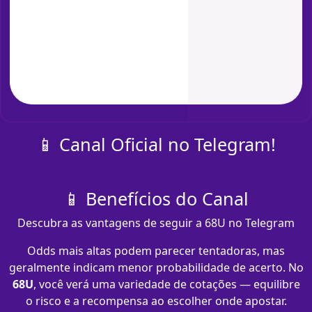
📱 Canal Oficial no Telegram!
📱 Benefícios do Canal
Descubra as vantagens de seguir a 68U no Telegram
Odds mais altas podem parecer tentadoras, mas
geralmente indicam menor probabilidade de acerto. No
68U
, você verá uma variedade de cotações — equilibre
o risco e a recompensa ao escolher onde apostar.