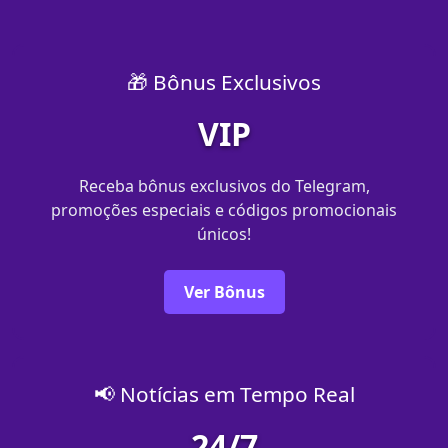
🎁 Bônus Exclusivos
VIP
Receba bônus exclusivos do Telegram,
promoções especiais e códigos promocionais
únicos!
Ver Bônus
📢 Notícias em Tempo Real
24/7