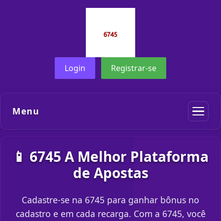
Login
Registrar-se
Menu
📱 6745 A Melhor Plataforma
de Apostas
Cadastre-se na 6745 para ganhar bônus no
cadastro e em cada recarga. Com a 6745, você