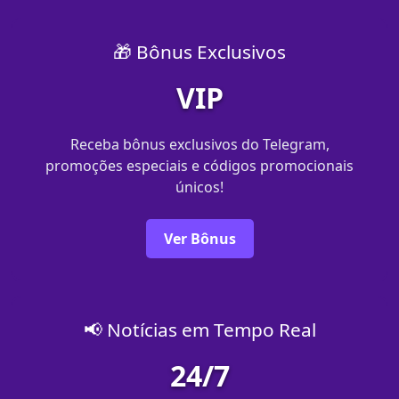
🎁 Bônus Exclusivos
VIP
Receba bônus exclusivos do Telegram,
promoções especiais e códigos promocionais
únicos!
Ver Bônus
📢 Notícias em Tempo Real
24/7