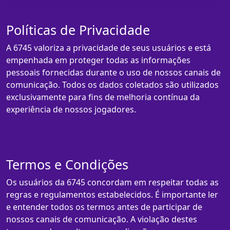
Políticas de Privacidade
A 6745 valoriza a privacidade de seus usuários e está
empenhada em proteger todas as informações
pessoais fornecidas durante o uso de nossos canais de
comunicação. Todos os dados coletados são utilizados
exclusivamente para fins de melhoria contínua da
experiência de nossos jogadores.
Termos e Condições
Os usuários da 6745 concordam em respeitar todas as
regras e regulamentos estabelecidos. É importante ler
e entender todos os termos antes de participar de
nossos canais de comunicação. A violação destes