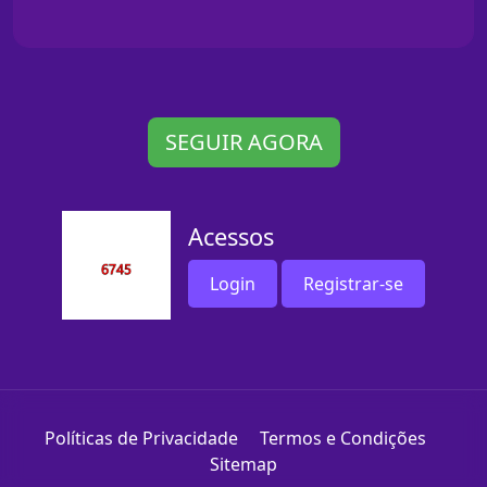
SEGUIR AGORA
Acessos
Login
Registrar-se
Políticas de Privacidade
Termos e Condições
Sitemap