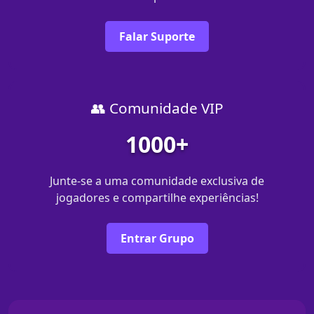
Falar Suporte
👥 Comunidade VIP
1000+
Junte-se a uma comunidade exclusiva de
jogadores e compartilhe experiências!
Entrar Grupo