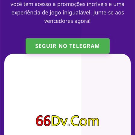
você tem acesso a promoções incríveis e uma
experiência de jogo inigualável. Junte-se aos
vencedores agora!
SEGUIR NO TELEGRAM