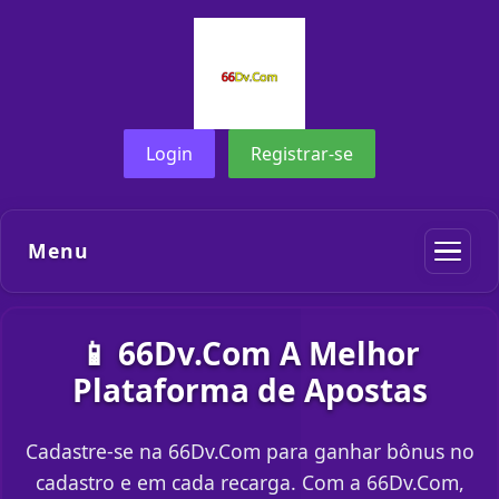
Login
Registrar-se
Menu
📱 66Dv.Com A Melhor
Plataforma de Apostas
Cadastre-se na 66Dv.Com para ganhar bônus no
cadastro e em cada recarga. Com a 66Dv.Com,