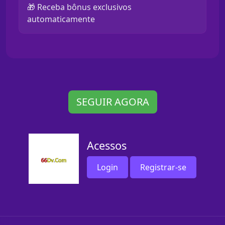
🎁 Receba bônus exclusivos
automaticamente
SEGUIR AGORA
Acessos
Login
Registrar-se