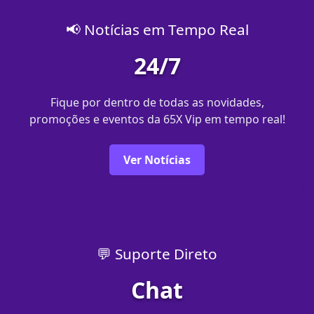
📢 Notícias em Tempo Real
24/7
Fique por dentro de todas as novidades,
promoções e eventos da 65X Vip em tempo real!
Ver Notícias
💬 Suporte Direto
Chat