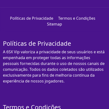
Políticas de Privacidade
Termos e Condições
Sitemap
Políticas de Privacidade
A 65X Vip valoriza a privacidade de seus usuários e está
empenhada em proteger todas as informações
pessoais fornecidas durante o uso de nossos canais de
comunicação. Todos os dados coletados são utilizados
exclusivamente para fins de melhoria contínua da
experiência de nossos jogadores.
Termos e Condições