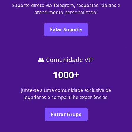
Suporte direto via Telegram, respostas rápidas e
atendimento personalizado!
Falar Suporte
👥 Comunidade VIP
1000+
Junte-se a uma comunidade exclusiva de
jogadores e compartilhe experiências!
Entrar Grupo