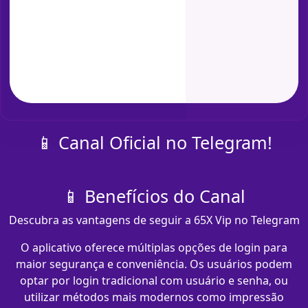
📱 Canal Oficial no Telegram!
📱 Benefícios do Canal
Descubra as vantagens de seguir a 65X Vip no Telegram
O aplicativo oferece múltiplas opções de login para
maior segurança e conveniência. Os usuários podem
optar por login tradicional com usuário e senha, ou
utilizar métodos mais modernos como impressão