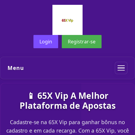
Login
Registrar-se
Menu
📱 65X Vip A Melhor
Plataforma de Apostas
Cadastre-se na 65X Vip para ganhar bônus no
cadastro e em cada recarga. Com a 65X Vip, você