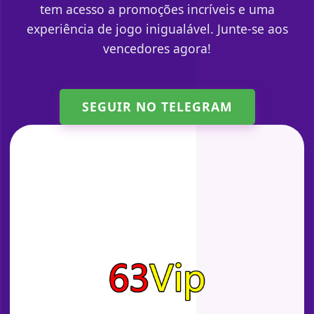
tem acesso a promoções incríveis e uma
experiência de jogo inigualável. Junte-se aos
vencedores agora!
SEGUIR NO TELEGRAM