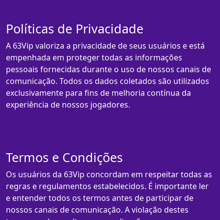
Políticas de Privacidade
A 63Vip valoriza a privacidade de seus usuários e está
empenhada em proteger todas as informações
pessoais fornecidas durante o uso de nossos canais de
comunicação. Todos os dados coletados são utilizados
exclusivamente para fins de melhoria contínua da
experiência de nossos jogadores.
Termos e Condições
Os usuários da 63Vip concordam em respeitar todas as
regras e regulamentos estabelecidos. É importante ler
e entender todos os termos antes de participar de
nossos canais de comunicação. A violação destes