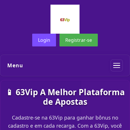
Login
Registrar-se
Menu
📱 63Vip A Melhor Plataforma
de Apostas
Cadastre-se na 63Vip para ganhar bônus no
cadastro e em cada recarga. Com a 63Vip, você