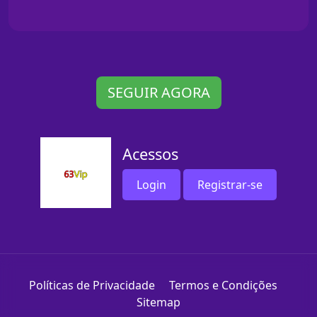
SEGUIR AGORA
Acessos
Login
Registrar-se
Políticas de Privacidade
Termos e Condições
Sitemap