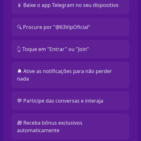
📱 Baixe o app Telegram no seu dispositivo
🔍 Procure por "@63VipOficial"
👆 Toque em "Entrar" ou "Join"
🔔 Ative as notificações para não perder
nada
💬 Participe das conversas e interaja
🎁 Receba bônus exclusivos
automaticamente