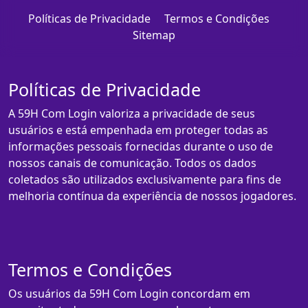
Políticas de Privacidade
Termos e Condições
Sitemap
Políticas de Privacidade
A 59H Com Login valoriza a privacidade de seus
usuários e está empenhada em proteger todas as
informações pessoais fornecidas durante o uso de
nossos canais de comunicação. Todos os dados
coletados são utilizados exclusivamente para fins de
melhoria contínua da experiência de nossos jogadores.
Termos e Condições
Os usuários da 59H Com Login concordam em