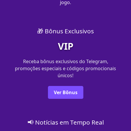
jogo.
🎁 Bônus Exclusivos
VIP
Receba bônus exclusivos do Telegram,
promoções especiais e códigos promocionais
únicos!
Ver Bônus
📢 Notícias em Tempo Real