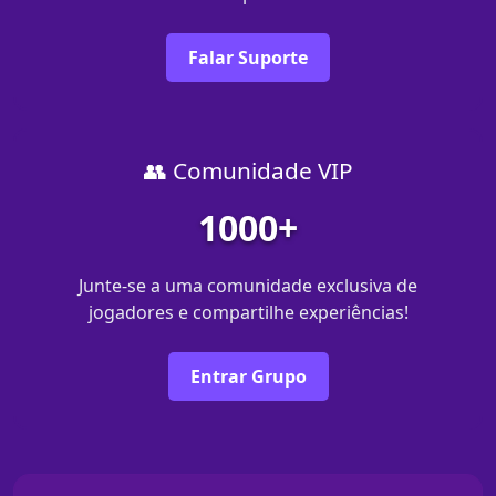
Falar Suporte
👥 Comunidade VIP
1000+
Junte-se a uma comunidade exclusiva de
jogadores e compartilhe experiências!
Entrar Grupo