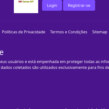
Login
Registrar-se
Políticas de Privacidade
Termos e Condições
Sitemap
de
 seus usuários e está empenhada em proteger todas as inf
dados coletados são utilizados exclusivamente para fins d