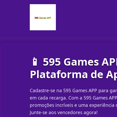
📱 595 Games AP
Plataforma de A
Cadastre-se na 595 Games APP para gan
em cada recarga. Com a 595 Games APP,
promoções incríveis e uma experiência d
Junte-se aos vencedores agora!