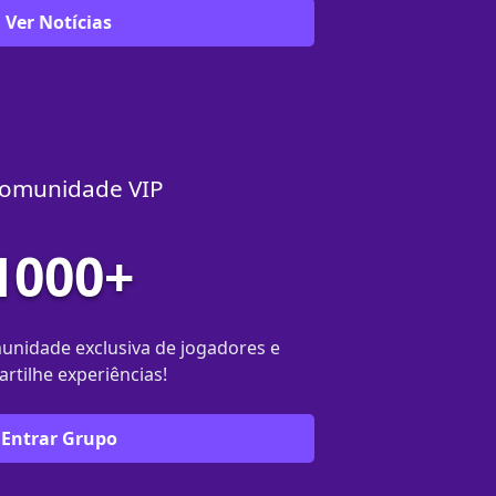
Ver Notícias
Comunidade VIP
1000+
unidade exclusiva de jogadores e
rtilhe experiências!
Entrar Grupo