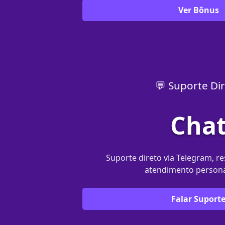
Ver Bônus
💬 Suporte Di
Cha
Suporte direto via Telegram, r
atendimento persona
Falar Suport