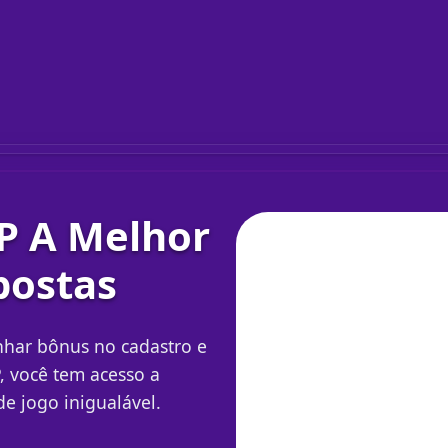
P A Melhor
postas
har bônus no cadastro e
 você tem acesso a
e jogo inigualável.