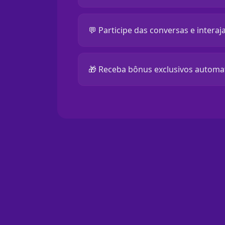
💬 Participe das conversas e interaj
🎁 Receba bônus exclusivos autom