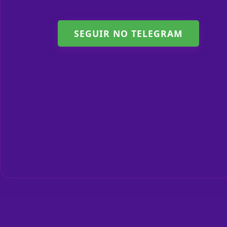
SEGUIR NO TELEGRAM