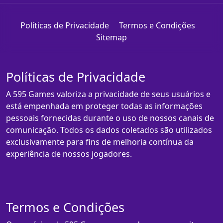
Políticas de Privacidade
Termos e Condições
Sitemap
Políticas de Privacidade
A 595 Games valoriza a privacidade de seus usuários e
está empenhada em proteger todas as informações
pessoais fornecidas durante o uso de nossos canais de
comunicação. Todos os dados coletados são utilizados
exclusivamente para fins de melhoria contínua da
experiência de nossos jogadores.
Termos e Condições