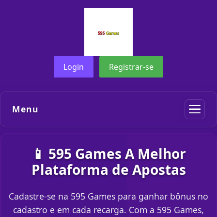
Login
Registrar-se
Menu
📱 595 Games A Melhor
Plataforma de Apostas
Cadastre-se na 595 Games para ganhar bônus no
cadastro e em cada recarga. Com a 595 Games,