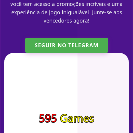
você tem acesso a promoções incríveis e uma
experiência de jogo inigualável. Junte-se aos
vencedores agora!
SEGUIR NO TELEGRAM