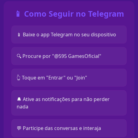
📱 Como Seguir no Telegram
📱 Baixe o app Telegram no seu dispositivo
🔍 Procure por "@595 GamesOficial"
👆 Toque em "Entrar" ou "Join"
🔔 Ative as notificações para não perder
nada
💬 Participe das conversas e interaja