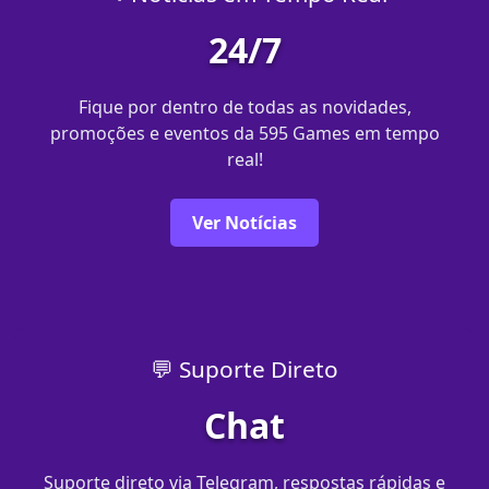
24/7
Fique por dentro de todas as novidades,
promoções e eventos da 595 Games em tempo
real!
Ver Notícias
💬 Suporte Direto
Chat
Suporte direto via Telegram, respostas rápidas e