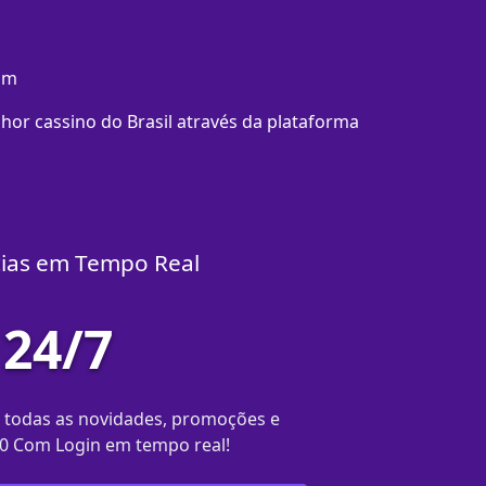
am
or cassino do Brasil através da plataforma
cias em Tempo Real
24/7
e todas as novidades, promoções e
0 Com Login em tempo real!