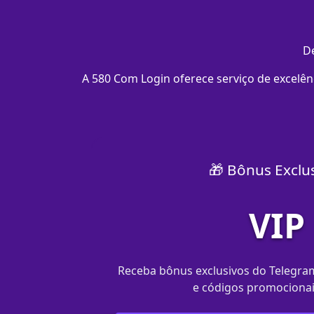
D
A 580 Com Login oferece serviço de excelê
🎁 Bônus Exclu
VIP
Receba bônus exclusivos do Telegra
e códigos promocionai