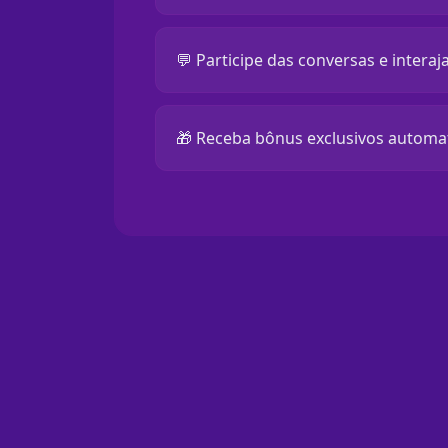
💬 Participe das conversas e interaj
🎁 Receba bônus exclusivos autom