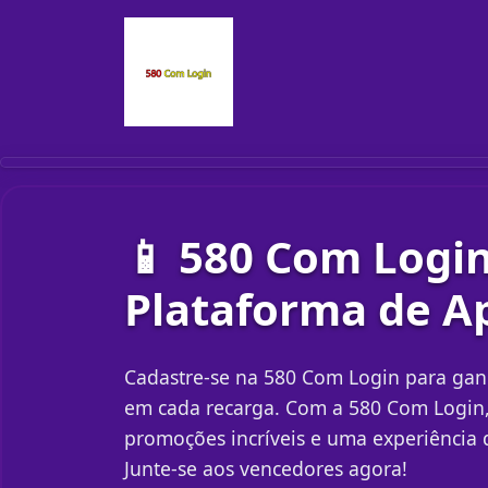
📱 580 Com Logi
Plataforma de A
Cadastre-se na 580 Com Login para gan
em cada recarga. Com a 580 Com Login,
promoções incríveis e uma experiência d
Junte-se aos vencedores agora!