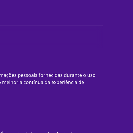
rmações pessoais fornecidas durante o uso
e melhoria contínua da experiência de