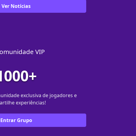
Ver Notícias
Comunidade VIP
1000+
unidade exclusiva de jogadores e
rtilhe experiências!
Entrar Grupo