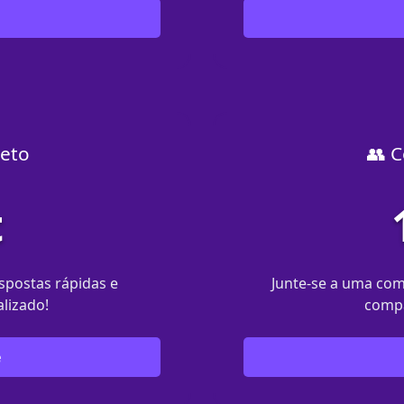
reto
👥 
t
espostas rápidas e
Junte-se a uma com
lizado!
compa
e