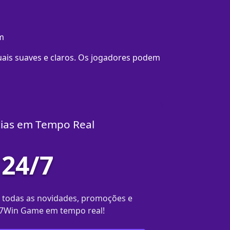
m
uais suaves e claros. Os jogadores podem
cias em Tempo Real
24/7
e todas as novidades, promoções e
57Win Game em tempo real!