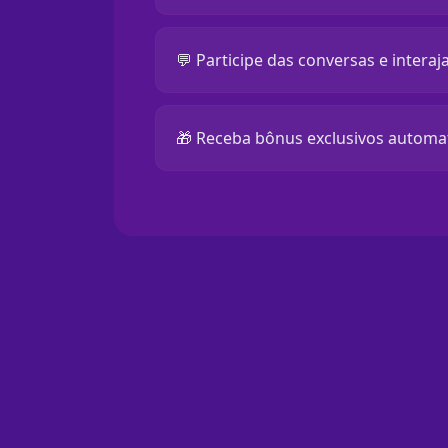
💬 Participe das conversas e interaj
🎁 Receba bônus exclusivos autom