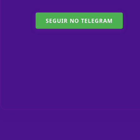
SEGUIR NO TELEGRAM