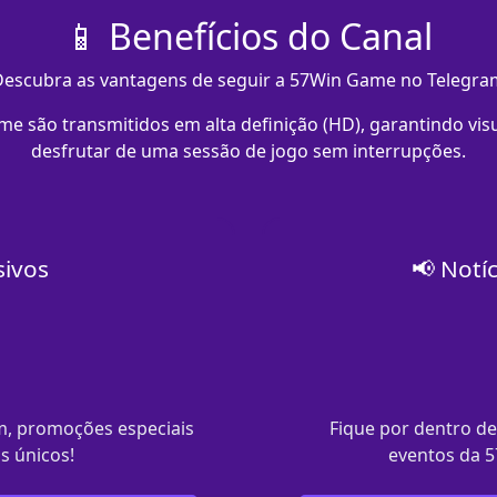
📱 Benefícios do Canal
Descubra as vantagens de seguir a 57Win Game no Telegra
me são transmitidos em alta definição (HD), garantindo vis
desfrutar de uma sessão de jogo sem interrupções.
sivos
📢 Notí
m, promoções especiais
Fique por dentro d
s únicos!
eventos da 