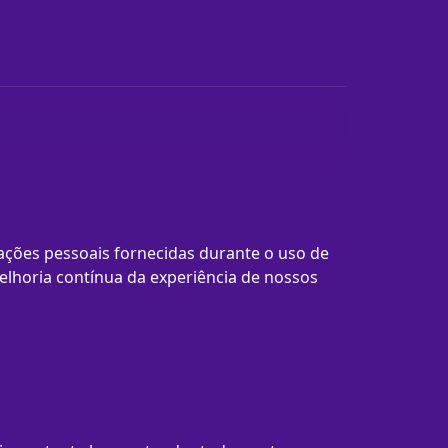
ações pessoais fornecidas durante o uso de
elhoria contínua da experiência de nossos