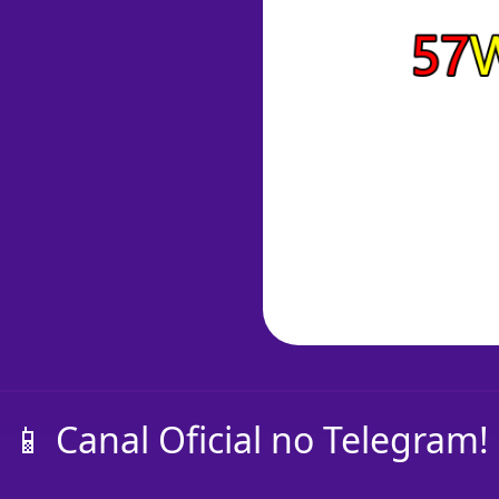
📱 Canal Oficial no Telegram!