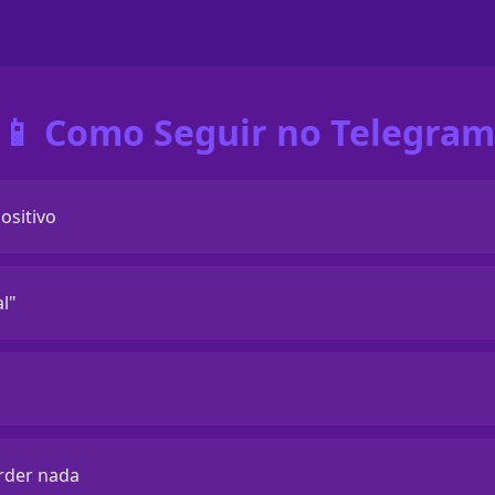
📱 Como Seguir no Telegram
ositivo
l"
erder nada