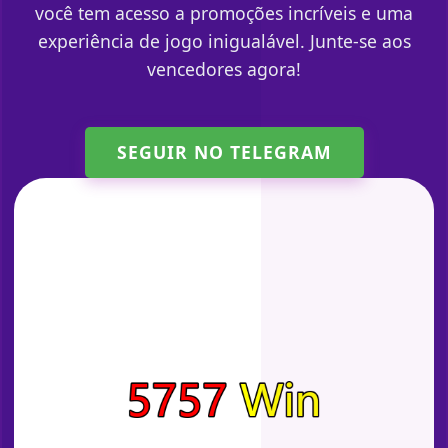
você tem acesso a promoções incríveis e uma
experiência de jogo inigualável. Junte-se aos
vencedores agora!
SEGUIR NO TELEGRAM