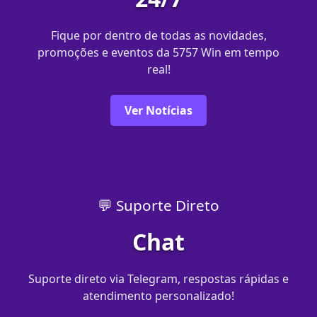
Fique por dentro de todas as novidades,
promoções e eventos da 5757 Win em tempo
real!
Ver Notícias
💬 Suporte Direto
Chat
Suporte direto via Telegram, respostas rápidas e
atendimento personalizado!