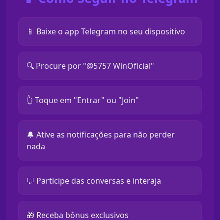
📱 Baixe o app Telegram no seu dispositivo
🔍 Procure por "@5757 WinOficial"
👆 Toque em "Entrar" ou "Join"
🔔 Ative as notificações para não perder
nada
💬 Participe das conversas e interaja
🎁 Receba bônus exclusivos