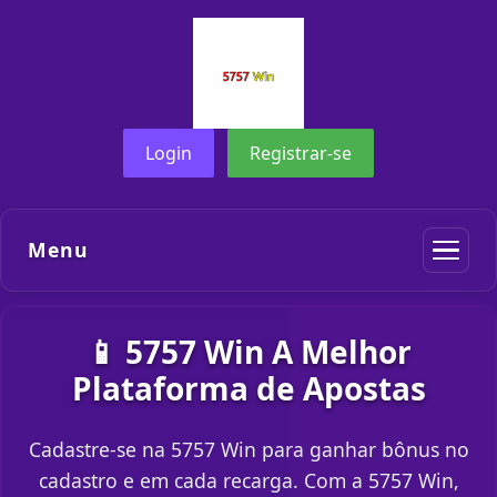
Login
Registrar-se
Menu
📱 5757 Win A Melhor
Plataforma de Apostas
Cadastre-se na 5757 Win para ganhar bônus no
cadastro e em cada recarga. Com a 5757 Win,