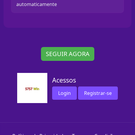
automaticamente
SEGUIR AGORA
Acessos
Login
Registrar-se