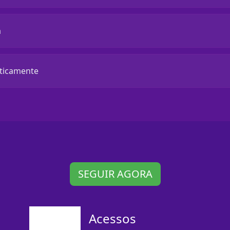
a
aticamente
SEGUIR AGORA
Acessos