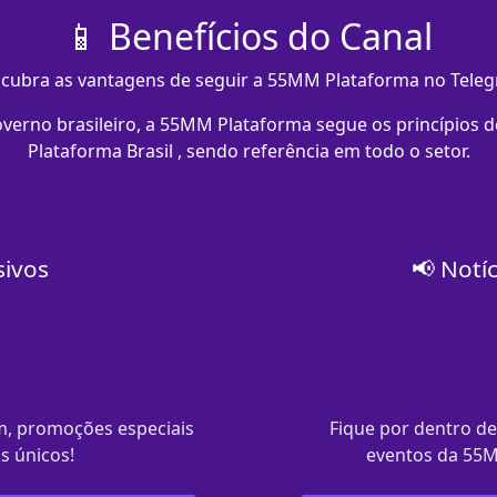
📱 Benefícios do Canal
cubra as vantagens de seguir a 55MM Plataforma no Tele
overno brasileiro, a 55MM Plataforma segue os princípios d
Plataforma Brasil , sendo referência em todo o setor.
sivos
📢 Notí
m, promoções especiais
Fique por dentro d
s únicos!
eventos da 55M