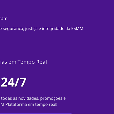
gram
e segurança, justiça e integridade da 55MM
cias em Tempo Real
24/7
e todas as novidades, promoções e
M Plataforma em tempo real!