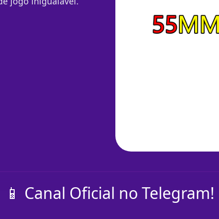
e jogo inigualável.
📱 Canal Oficial no Telegram!