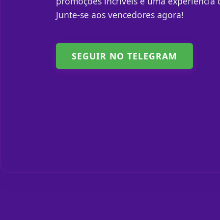
promoções incríveis e uma experiência d
Junte-se aos vencedores agora!
SEGUIR NO TELEGRAM