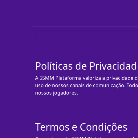
Políticas de Privacida
A 55MM Plataforma valoriza a privacidade 
uso de nossos canais de comunicação. Todos
nossos jogadores.
Termos e Condições