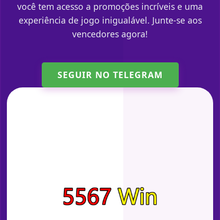
você tem acesso a promoções incríveis e uma
experiência de jogo inigualável. Junte-se aos
vencedores agora!
SEGUIR NO TELEGRAM