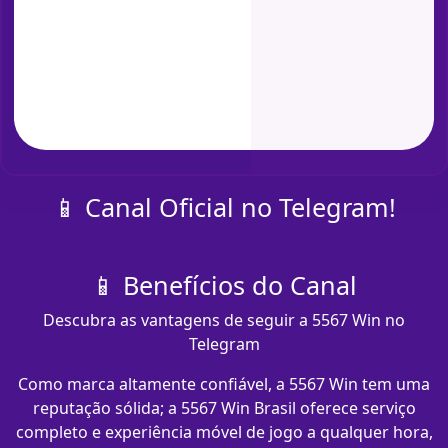
📱 Canal Oficial no Telegram!
📱 Benefícios do Canal
Descubra as vantagens de seguir a 5567 Win no
Telegram
Como marca altamente confiável, a 5567 Win tem uma
reputação sólida; a 5567 Win Brasil oferece serviço
completo e experiência móvel de jogo a qualquer hora,