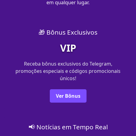
em qualquer lugar.
🎁 Bônus Exclusivos
VIP
Receba bônus exclusivos do Telegram,
promoções especiais e códigos promocionais
únicos!
Ver Bônus
📢 Notícias em Tempo Real