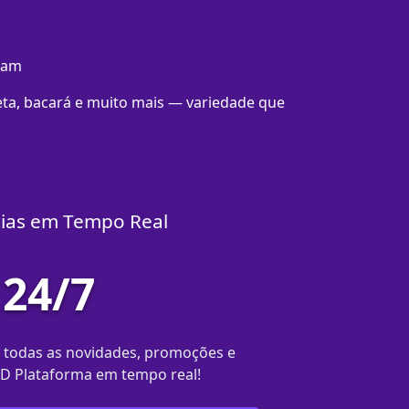
ram
leta, bacará e muito mais — variedade que
cias em Tempo Real
24/7
e todas as novidades, promoções e
5D Plataforma em tempo real!