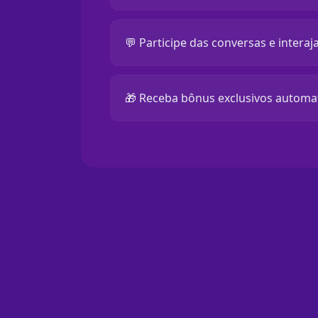
💬 Participe das conversas e interaj
🎁 Receba bônus exclusivos autom