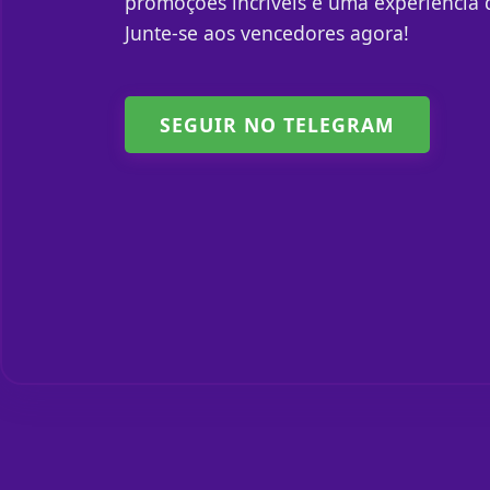
promoções incríveis e uma experiência d
Junte-se aos vencedores agora!
SEGUIR NO TELEGRAM