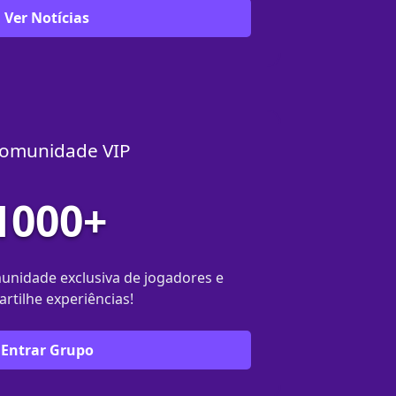
Ver Notícias
Comunidade VIP
1000+
unidade exclusiva de jogadores e
rtilhe experiências!
Entrar Grupo