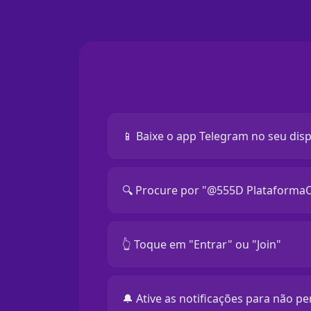
📱 Baixe o app Telegram no seu disp
🔍 Procure por "@555D PlataformaOf
👆 Toque em "Entrar" ou "Join"
🔔 Ative as notificações para não p