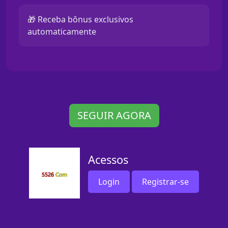
🎁 Receba bônus exclusivos
automaticamente
SEGUIR AGORA
Acessos
Login
Registrar-se