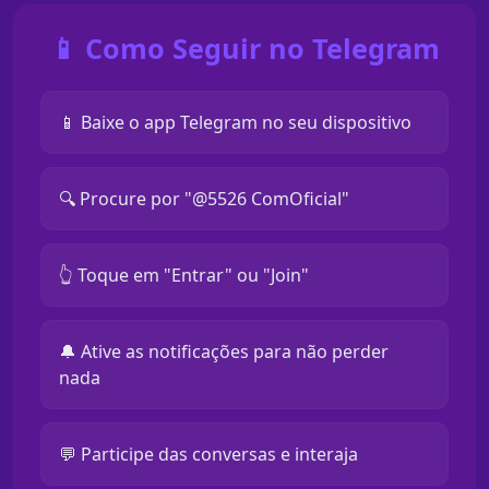
📱 Como Seguir no Telegram
📱 Baixe o app Telegram no seu dispositivo
🔍 Procure por "@5526 ComOficial"
👆 Toque em "Entrar" ou "Join"
🔔 Ative as notificações para não perder
nada
💬 Participe das conversas e interaja