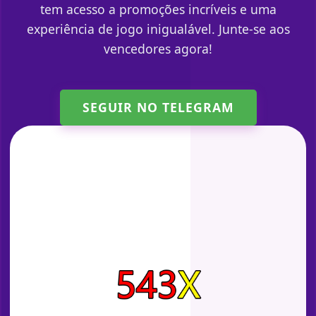
tem acesso a promoções incríveis e uma
experiência de jogo inigualável. Junte-se aos
vencedores agora!
SEGUIR NO TELEGRAM