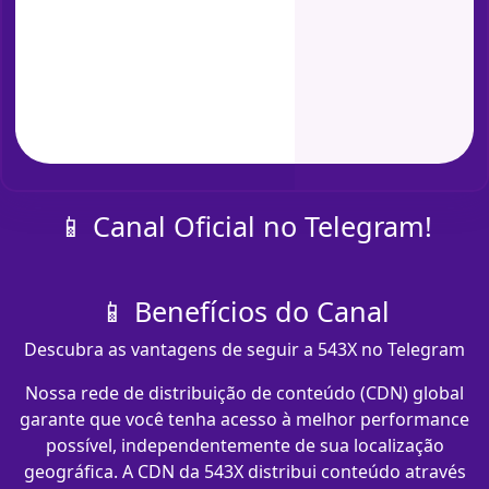
📱 Canal Oficial no Telegram!
📱 Benefícios do Canal
Descubra as vantagens de seguir a 543X no Telegram
Nossa rede de distribuição de conteúdo (CDN) global
garante que você tenha acesso à melhor performance
possível, independentemente de sua localização
geográfica. A CDN da 543X distribui conteúdo através