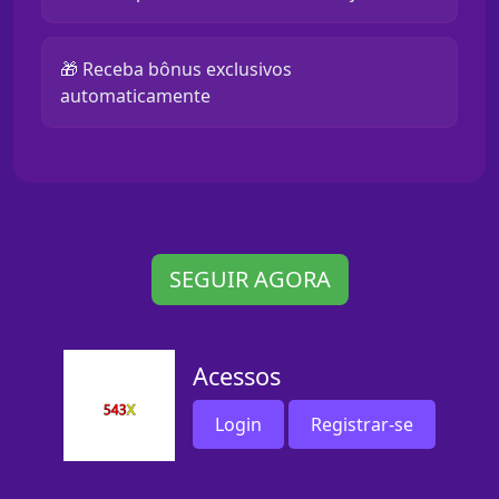
🎁 Receba bônus exclusivos
automaticamente
SEGUIR AGORA
Acessos
Login
Registrar-se