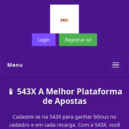
Login
Registrar-se
Menu
📱 543X A Melhor Plataforma
de Apostas
Cadastre-se na 543X para ganhar bônus no
cadastro e em cada recarga. Com a 543X, você