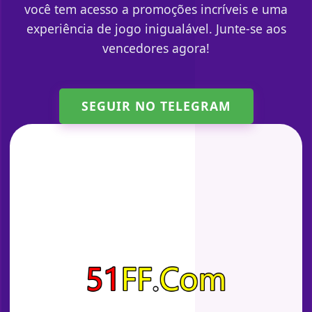
você tem acesso a promoções incríveis e uma
experiência de jogo inigualável. Junte-se aos
vencedores agora!
SEGUIR NO TELEGRAM