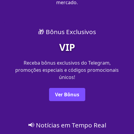
mercado.
🎁 Bônus Exclusivos
VIP
Receba bônus exclusivos do Telegram,
promoções especiais e códigos promocionais
únicos!
Ver Bônus
📢 Notícias em Tempo Real