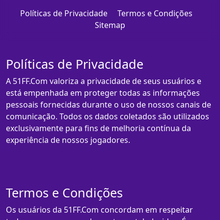
Políticas de Privacidade
Termos e Condições
Sitemap
Políticas de Privacidade
A 51FF.Com valoriza a privacidade de seus usuários e
está empenhada em proteger todas as informações
pessoais fornecidas durante o uso de nossos canais de
comunicação. Todos os dados coletados são utilizados
exclusivamente para fins de melhoria contínua da
experiência de nossos jogadores.
Termos e Condições
Os usuários da 51FF.Com concordam em respeitar