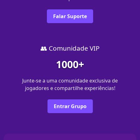
Falar Suporte
👥 Comunidade VIP
1000+
Junte-se a uma comunidade exclusiva de
jogadores e compartilhe experiências!
Entrar Grupo