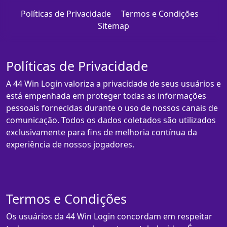
Políticas de Privacidade
Termos e Condições
Sitemap
Políticas de Privacidade
A 44 Win Login valoriza a privacidade de seus usuários e
está empenhada em proteger todas as informações
pessoais fornecidas durante o uso de nossos canais de
comunicação. Todos os dados coletados são utilizados
exclusivamente para fins de melhoria contínua da
experiência de nossos jogadores.
Termos e Condições
Os usuários da 44 Win Login concordam em respeitar