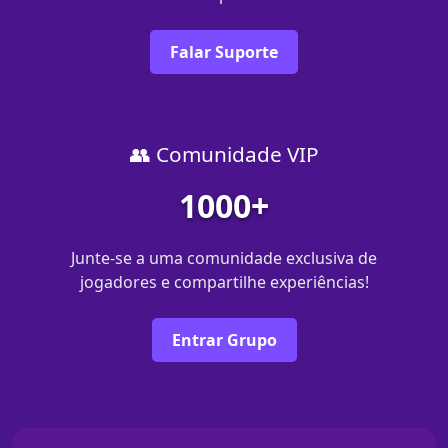
Falar Suporte
👥 Comunidade VIP
1000+
Junte-se a uma comunidade exclusiva de
jogadores e compartilhe experiências!
Entrar Grupo