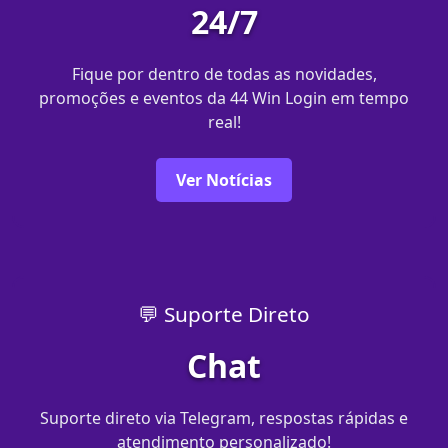
24/7
Fique por dentro de todas as novidades,
promoções e eventos da 44 Win Login em tempo
real!
Ver Notícias
💬 Suporte Direto
Chat
Suporte direto via Telegram, respostas rápidas e
atendimento personalizado!