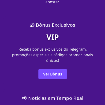
apostar.
🎁 Bônus Exclusivos
VIP
Receba bônus exclusivos do Telegram,
promoções especiais e códigos promocionais
únicos!
Ver Bônus
📢 Notícias em Tempo Real