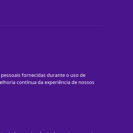
 pessoais fornecidas durante o uso de
elhoria contínua da experiência de nossos