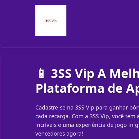
📱 3SS Vip A Mel
Plataforma de A
Cadastre-se na 3SS Vip para ganhar bô
cada recarga. Com a 3SS Vip, você tem
incríveis e uma experiência de jogo inig
vencedores agora!