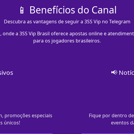
📱 Benefícios do Canal
Descubra as vantagens de seguir a 3SS Vip no Telegram
o, onde a 3SS Vip Brasil oferece apostas online e atendime
para os jogadores brasileiros.
sivos
📢 Notí
m, promoções especiais
Fique por dentro d
s únicos!
eventos d