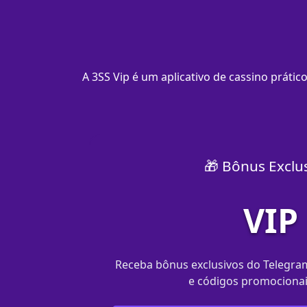
A 3SS Vip é um aplicativo de cassino prátic
🎁 Bônus Exclu
VIP
Receba bônus exclusivos do Telegra
e códigos promocionai