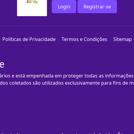
Login
Registrar-se
Políticas de Privacidade
Termos e Condições
Sitemap
de
suários e está empenhada em proteger todas as informações
os coletados são utilizados exclusivamente para fins de m