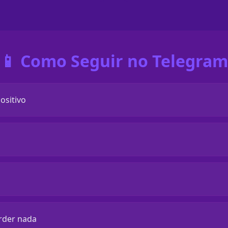
📱 Como Seguir no Telegram
ositivo
erder nada