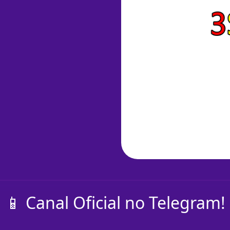
📱 Canal Oficial no Telegram!