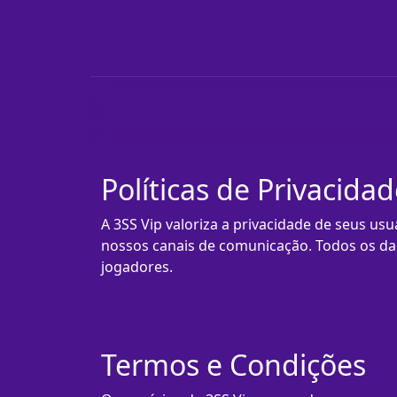
Políticas de Privacida
A 3SS Vip valoriza a privacidade de seus u
nossos canais de comunicação. Todos os dad
jogadores.
Termos e Condições