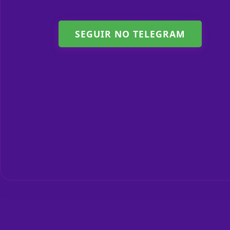
SEGUIR NO TELEGRAM