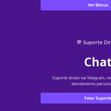
Ver Bônus
💬 Suporte Di
Cha
Suporte direto via Telegram, r
atendimento persona
Falar Suport