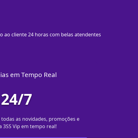
nto ao cliente 24 horas com belas atendentes
cias em Tempo Real
24/7
e todas as novidades, promoções e
a 3SS Vip em tempo real!