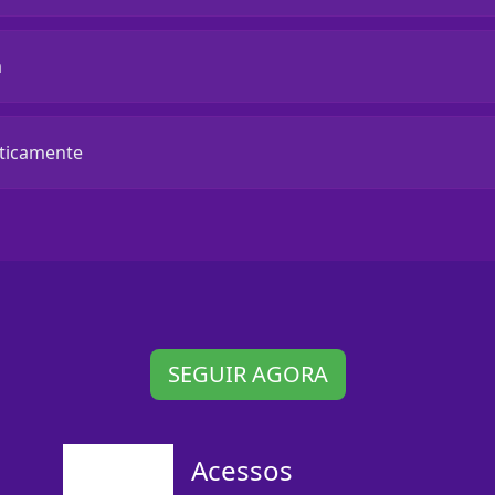
a
aticamente
SEGUIR AGORA
Acessos