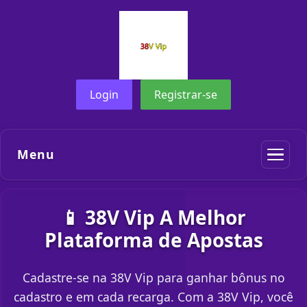
Login
Registrar-se
Menu
📱 38V Vip A Melhor
Plataforma de Apostas
Cadastre-se na 38V Vip para ganhar bônus no
cadastro e em cada recarga. Com a 38V Vip, você