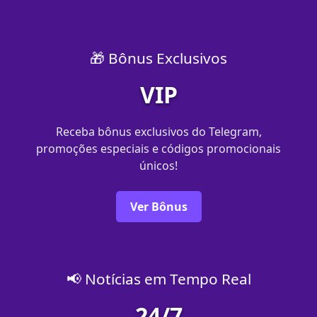
🎁 Bônus Exclusivos
VIP
Receba bônus exclusivos do Telegram,
promoções especiais e códigos promocionais
únicos!
Ver Bônus
📢 Notícias em Tempo Real
24/7