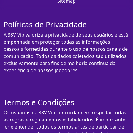
Sitemap
Políticas de Privacidade
A 38V Vip valoriza a privacidade de seus usuários e está
empenhada em proteger todas as informações
pessoais fornecidas durante o uso de nossos canais de
comunicação. Todos os dados coletados são utilizados
exclusivamente para fins de melhoria contínua da
experiência de nossos jogadores.
Termos e Condições
Os usuários da 38V Vip concordam em respeitar todas
as regras e regulamentos estabelecidos. É importante
ler e entender todos os termos antes de participar de