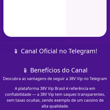
📱 Canal Oficial no Telegram!
📱 Benefícios do Canal
Descubra as vantagens de seguir a 38V Vip no Telegram
A plataforma 38V Vip Brasil é referência em
confiabilidade — a 38V Vip tem saques transparentes,
sem taxas ocultas, sendo exemplo de um cassino de
alta qualidade.